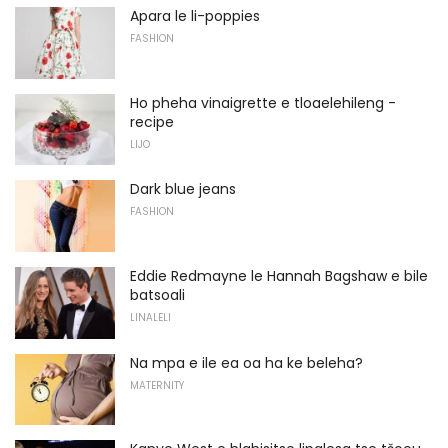
Apara le li-poppies
FASHION
Ho pheha vinaigrette e tloaelehileng -
recipe
LIJO
Dark blue jeans
FASHION
Eddie Redmayne le Hannah Bagshaw e bile
batsoali
LINALELI
Na mpa e ile ea oa ha ke beleha?
MATERNITY