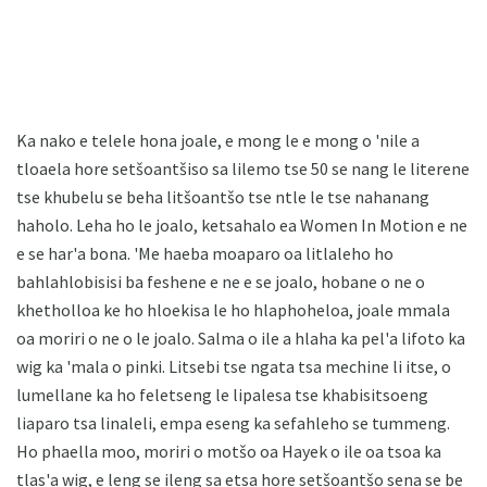
Ka nako e telele hona joale, e mong le e mong o 'nile a
tloaela hore setšoantšiso sa lilemo tse 50 se nang le literene
tse khubelu se beha litšoantšo tse ntle le tse nahanang
haholo. Leha ho le joalo, ketsahalo ea Women In Motion e ne
e se har'a bona. 'Me haeba moaparo oa litlaleho ho
bahlahlobisisi ba feshene e ne e se joalo, hobane o ne o
khetholloa ke ho hloekisa le ho hlaphoheloa, joale mmala
oa moriri o ne o le joalo. Salma o ile a hlaha ka pel'a lifoto ka
wig ka 'mala o pinki. Litsebi tse ngata tsa mechine li itse, o
lumellane ka ho feletseng le lipalesa tse khabisitsoeng
liaparo tsa linaleli, empa eseng ka sefahleho se tummeng.
Ho phaella moo, moriri o motšo oa Hayek o ile oa tsoa ka
tlas'a wig, e leng se ileng sa etsa hore setšoantšo sena se be