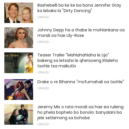
Bashebelli ba ke ke ba bona Jennifer Gray
ka lebaka la "Dirty Dancing"
LINALELI
Johnny Depp ha a thabe le mohlankana oa
morali oa hae Lily-Rose
LINALELI
Teaser Trailer "Mahlahahlaha le Lijo"
bakeng sa letsatsi le qhetsoeng litlaleho
tsohle tsa maikutlo
LINALELI
Drake o re Rihanna "mofumahali oa tsohle"
LINALELI
Jeremy Mix o rata morali oa hae ea ruileng
ho phela bophelo bo bonolo: banyalani ba
jele setlamong sa bohobe
LINALELI