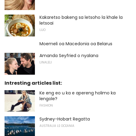
Kakaretso bakeng sa letsoho la khale la
letsoai
LIJO
Moemeli oa Macedonia oa Belarus
Amanda Seyfried o nyalana
LINALELI
Intresting articles list:
Ke eng eo u ka e apereng holimo ka
lengole?
FASHION
Sydney-Hobart Regatta
AUSTRALIA LE OCEANIA