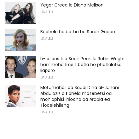
Yegor Creed le Diana Melison
LINALELI
Bophelo ba botho ba Sarah Gadon
LINALELI
Li-scions tsa Sean Penn le Robin Wright
hammoho li ne li batla ho phatlalatsa
liaparo
LINALELI
Mofumahali oa Saudi Dina al-Juhani
Abdulaziz o tlohela mosebetsi oa
mohlophisi-hlooho oa Arabia ea
Tloaelehileng
LINALELI