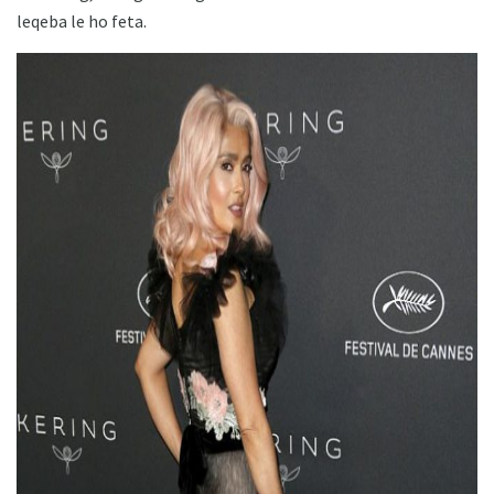
leqeba le ho feta.