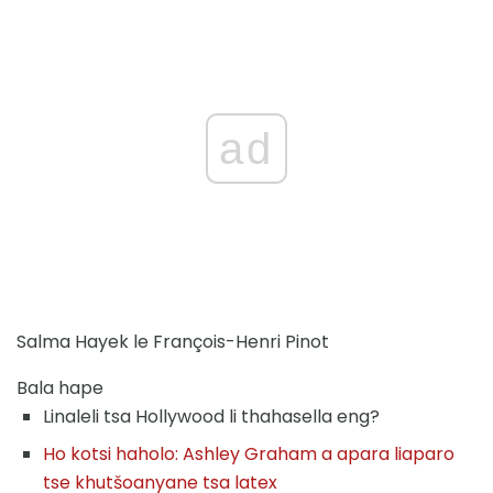
ad
Salma Hayek le François-Henri Pinot
Bala hape
Linaleli tsa Hollywood li thahasella eng?
Ho kotsi haholo: Ashley Graham a apara liaparo
tse khutšoanyane tsa latex