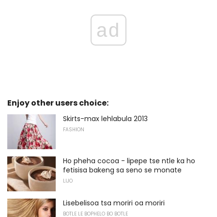
ad
Enjoy other users choice:
Skirts-max lehlabula 2013
FASHION
Ho pheha cocoa - lipepe tse ntle ka ho
fetisisa bakeng sa seno se monate
LIJO
Lisebelisoa tsa moriri oa moriri
BOTLE LE BOPHELO BO BOTLE