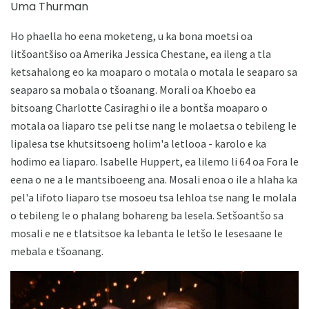
Uma Thurman
Ho phaella ho eena moketeng, u ka bona moetsi oa
litšoantšiso oa Amerika Jessica Chestane, ea ileng a tla
ketsahalong eo ka moaparo o motala o motala le seaparo sa
seaparo sa mobala o tšoanang. Morali oa Khoebo ea
bitsoang Charlotte Casiraghi o ile a bontša moaparo o
motala oa liaparo tse peli tse nang le molaetsa o tebileng le
lipalesa tse khutsitsoeng holim'a letlooa - karolo e ka
hodimo ea liaparo. Isabelle Huppert, ea lilemo li 64 oa Fora le
eena o ne a le mantsiboeeng ana. Mosali enoa o ile a hlaha ka
pel'a lifoto liaparo tse mosoeu tsa lehloa tse nang le molala
o tebileng le o phalang bohareng ba lesela. Setšoantšo sa
mosali e ne e tlatsitsoe ka lebanta le letšo le lesesaane le
mebala e tšoanang.