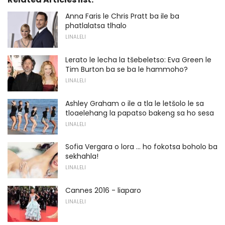
Anna Faris le Chris Pratt ba ile ba
phatlalatsa tlhalo
LINALELI
Lerato le lecha la tšebeletso: Eva Green le
Tim Burton ba se ba le hammoho?
LINALELI
Ashley Graham o ile a tla le letšolo le sa
tloaelehang la papatso bakeng sa ho sesa
LINALELI
Sofia Vergara o lora ... ho fokotsa boholo ba
sekhahla!
LINALELI
Cannes 2016 - liaparo
LINALELI