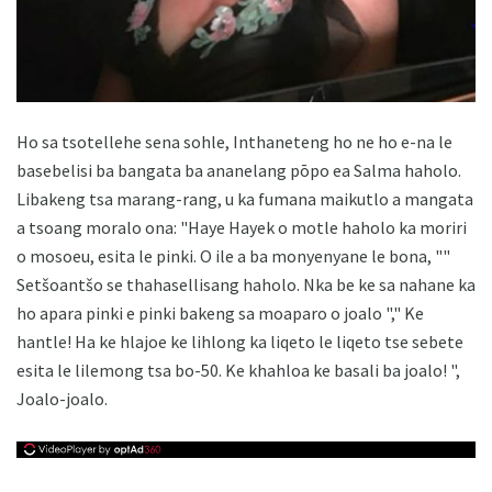
Ho sa tsotellehe sena sohle, Inthaneteng ho ne ho e-na le
basebelisi ba bangata ba ananelang pōpo ea Salma haholo.
Libakeng tsa marang-rang, u ka fumana maikutlo a mangata
a tsoang moralo ona: "Haye Hayek o motle haholo ka moriri
o mosoeu, esita le pinki. O ile a ba monyenyane le bona, ""
Setšoantšo se thahasellisang haholo. Nka be ke sa nahane ka
ho apara pinki e pinki bakeng sa moaparo o joalo "," Ke
hantle! Ha ke hlajoe ke lihlong ka liqeto le liqeto tse sebete
esita le lilemong tsa bo-50. Ke khahloa ke basali ba joalo! ",
Joalo-joalo.