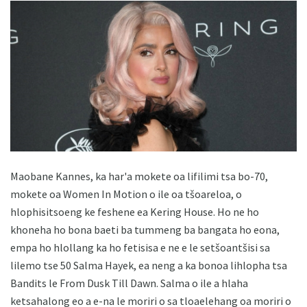
Maobane Kannes, ka har'a mokete oa lifilimi tsa bo-70,
mokete oa Women In Motion o ile oa tšoareloa, o
hlophisitsoeng ke feshene ea Kering House. Ho ne ho
khoneha ho bona baeti ba tummeng ba bangata ho eona,
empa ho hlollang ka ho fetisisa e ne e le setšoantšisi sa
lilemo tse 50 Salma Hayek, ea neng a ka bonoa lihlopha tsa
Bandits le From Dusk Till Dawn. Salma o ile a hlaha
ketsahalong eo a e-na le moriri o sa tloaelehang oa moriri o