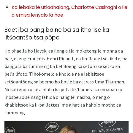
Ka lebaka le utloahalang, Charlotte Casiraghi o ile
a emisa lenyalo la hae
Baeti ba bang ba ne ba sa ithorise ka
litšoantšo tsa pōpo
Ho phaella ho Hayek, ea ileng a tla moketeng le monna oa
hae, e leng François-Henri Pinault, ea limilione tse likete, ba
bangata ba tummeng ba behiloeng ka setoro se setšo ka
pel'a lifoto. Tlhokomelo e kholo e ne e lebisitsoe
setšoantšong sa boemo bo botle ba actress Uma Thurman.
Mosali enoa o ile a hlaha ka pel'a lik'hamera ka moaparo o
mosoeu o se nang lehloa o nang le masiba, o neng o
khabisitsoe ka li-paillettes 'me a hatisa haholo motho ea
tummeng.