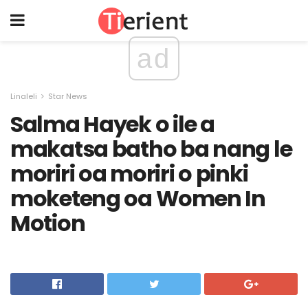
ad
Linaleli
Star News
Salma Hayek o ile a
makatsa batho ba nang le
moriri oa moriri o pinki
moketeng oa Women In
Motion