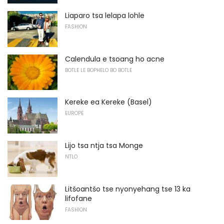
Liaparo tsa lelapa lohle
FASHION
Calendula e tsoang ho acne
BOTLE LE BOPHELO BO BOTLE
Kereke ea Kereke (Basel)
EUROPE
Lijo tsa ntja tsa Monge
NTLO
Litšoantšo tse nyonyehang tse 13 ka
lifofane
FASHION