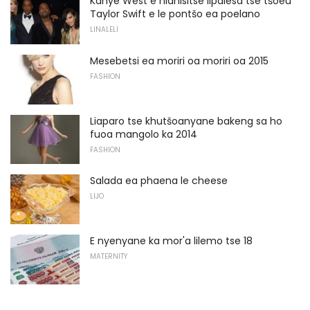
Kanye West e hlahisitse lipalesa tse tšoeu
Taylor Swift e le pontšo ea poelano
LINALELI
Mesebetsi ea moriri oa moriri oa 2015
FASHION
Liaparo tse khutšoanyane bakeng sa ho
fuoa mangolo ka 2014
FASHION
Salada ea phaena le cheese
LIJO
E nyenyane ka mor'a lilemo tse 18
MATERNITY