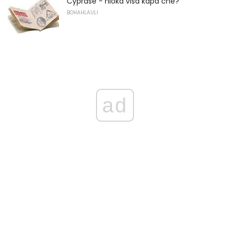
Cyprase - hloka visa kapa che?
BOHAHLAULI
ad