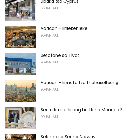
Libaka tsa Cyprus
BOHAHLAULI
Vatican - lihlekehleke
BOHAHLAULI
Sefofane sa Tivat
BOHAHLAULI
Vatican - linnete tse thahasellisang
BOHAHLAULI
Seo u ka se tlisang ho tloha Monaco?
BOHAHLAULI
Selemo se Secha Norway