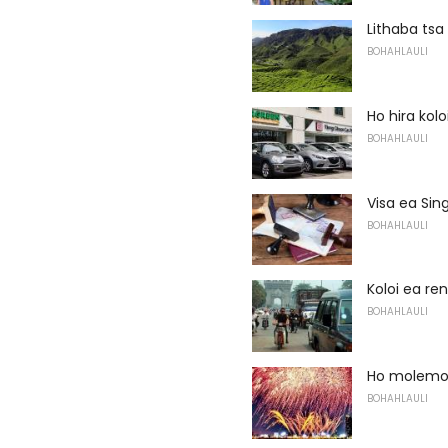
Lithaba tsa
BOHAHLAULI
Ho hira kol
BOHAHLAULI
Visa ea Sin
BOHAHLAULI
Koloi ea re
BOHAHLAULI
Ho molemo 
BOHAHLAULI