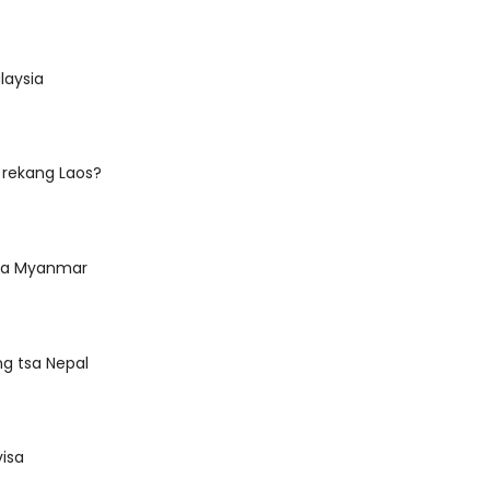
laysia
 rekang Laos?
sa Myanmar
g tsa Nepal
visa