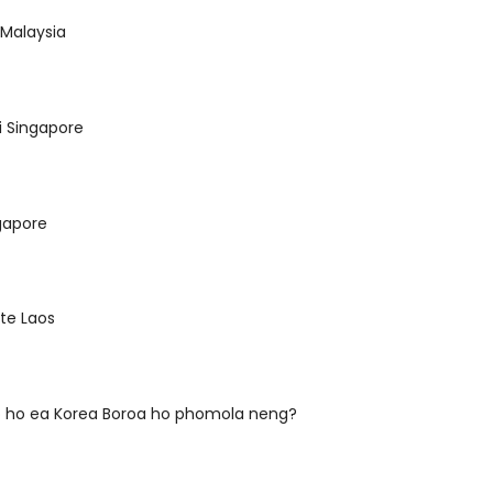
 Malaysia
oi Singapore
gapore
nte Laos
ho ea Korea Boroa ho phomola neng?