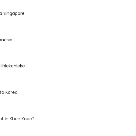
sa Singapore
onesia
 lihlekehleke
sa Korea
at in Khon Kaen?