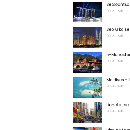
Setšoantšo 
BOHAHLAULI
Seo u ka se
BOHAHLAULI
Li-Monaster
BOHAHLAULI
Maldives - 
BOHAHLAULI
Linnete tse
BOHAHLAULI
Visa ho Lao