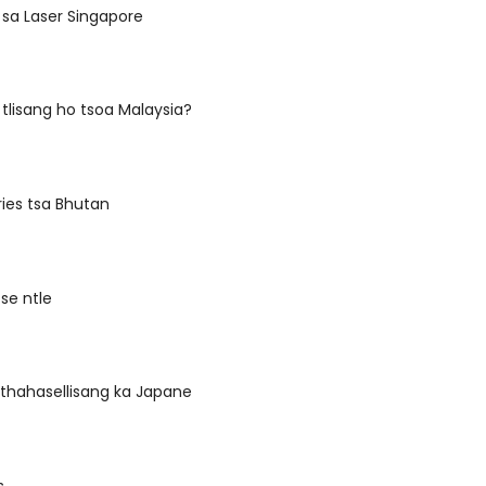
sa Laser Singapore
 tlisang ho tsoa Malaysia?
ies tsa Bhutan
tse ntle
 thahasellisang ka Japane
s