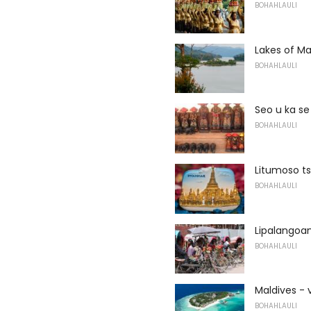
BOHAHLAULI
Lakes of Ma
BOHAHLAULI
Seo u ka se
BOHAHLAULI
Litumoso t
BOHAHLAULI
Lipalangoan
BOHAHLAULI
Maldives - 
BOHAHLAULI