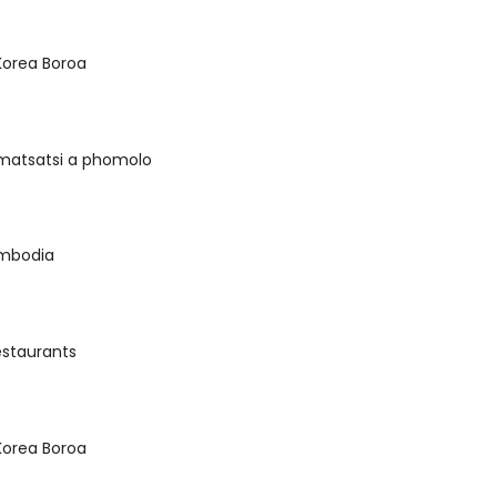
Korea Boroa
 matsatsi a phomolo
ambodia
estaurants
Korea Boroa