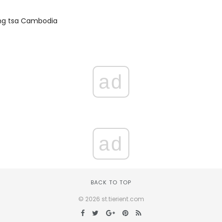
ng tsa Cambodia
ad
ad
BACK TO TOP
© 2026 st.tierient.com