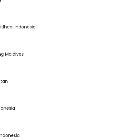
itlhapi Indonesia
ng Maldives
utan
donesia
Indonesia