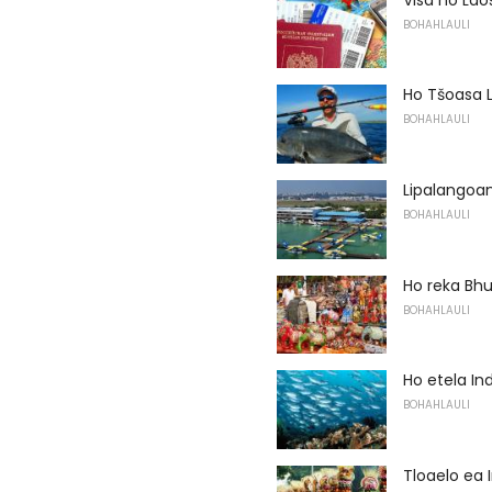
BOHAHLAULI
Ho Tšoasa L
BOHAHLAULI
Lipalangoa
BOHAHLAULI
Ho reka Bh
BOHAHLAULI
Ho etela In
BOHAHLAULI
Tloaelo ea 