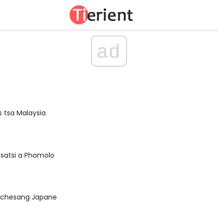
ad
 tsa Malaysia
tsatsi a Phomolo
e chesang Japane